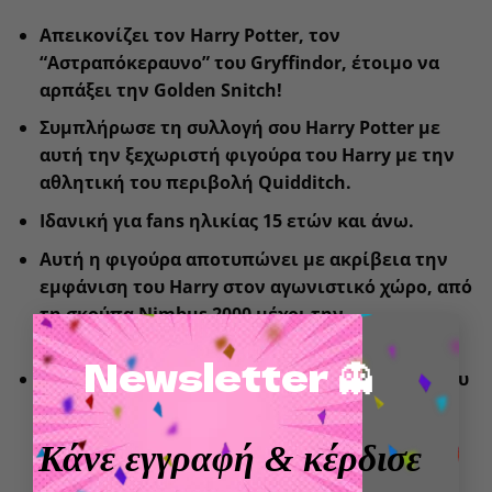
Απεικονίζει τον Harry Potter, τον
“Αστραπόκεραυνο” του Gryffindor, έτοιμο να
αρπάξει την Golden Snitch!
Συμπλήρωσε τη συλλογή σου Harry Potter με
αυτή την ξεχωριστή φιγούρα του Harry με την
αθλητική του περιβολή Quidditch.
Ιδανική για fans ηλικίας 15 ετών και άνω.
Αυτή η φιγούρα αποτυπώνει με ακρίβεια την
εμφάνιση του Harry στον αγωνιστικό χώρο, από
τη σκούπα Nimbus 2000 μέχρι την
×
αποφασιστική του έκφραση.
Newsletter 👻
Ανακάλυψε και τις άλλες φιγούρες Q Posket του
Harry Potter και δημιούργησε την αγαπημένη
σου ομάδα Quidditch του Gryffindor!
Κάνε εγγραφή
& κέρδισε