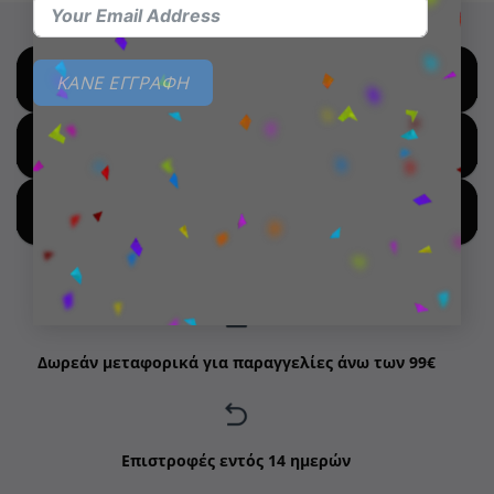
ΚΑΝΕ ΕΓΓΡΑΦΗ
SHOP BY BRANDS
SHOP FOR HOT DEALS
SHOP BY NEW ARRIVALS
Δωρεάν μεταφορικά για παραγγελίες άνω των 99€
Επιστροφές εντός 14 ημερών