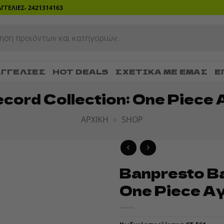
ΡΑΓΓΕΛΙΕΣ- 2421314163
ΓΓΕΛΊΕΣ
HOT DEALS
ΣΧΕΤΙΚΆ ΜΕ ΕΜΆΣ
Ε
ecord Collection: One Piece
ΑΡΧΙΚΉ
»
SHOP
Banpresto Ba
ADD TO
One Piece Α
WISHLIST