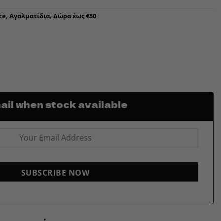
ce
,
Αγαλματίδια
,
Δώρα έως €50
il when stock available
SUBSCRIBE NOW