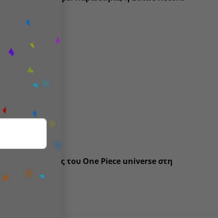
ωρίζει αμέσως.
 iconic πειρατές του One Piece universe στη