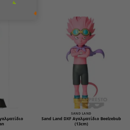
Add to
Add to
wishlist
wishlist
SAND LAND
Αγαλματίδιο
Sand Land DXF Αγαλματίδιο Beelzebub
an
(13cm)