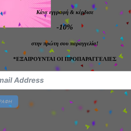
on αισθητική προσφέρει δυναμικό αποτέλεσμα που ξεχ
Κάνε εγγραφή
& κέρδισε
ριστικά:
-10%
 17 cm
 Battle Record Collection
στην πρώτη σου παραγγελία!
 PVC
*ΕΞΑΙΡΟΥΝΤΑΙ ΟΙ ΠΡΟΠΑΡΑΓΓΕΛΙΕΣ
υσμένο από το One Piece
ed anime-style sculpt
ό για display & συλλογή
 του Shanks και collectors που θέλουν έναν από τους πιο
ΓΡΑΦΗ
τους. ☠️