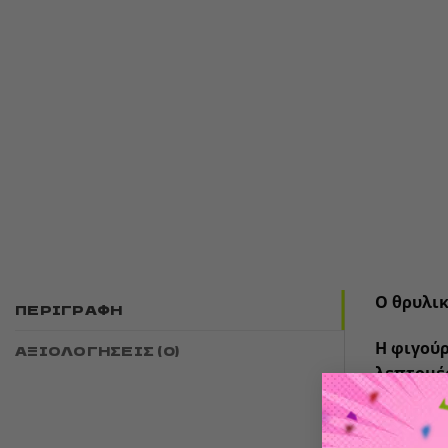
Ο θρυλικ
ΠΕΡΙΓΡΑΦΉ
Η φιγούρ
ΑΞΙΟΛΟΓΉΣΕΙΣ (0)
λεπτομέ
charisma
Με ύψος 