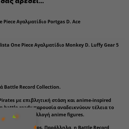
 σας αρέσει…
e Piece Αγαλματίδιο Portgas D. Ace
ista One Piece Αγαλματίδιο Monkey D. Luffy Gear 5
ρά
Battle Record Collection
.
irates με επιβλητική στάση και anime-inspired
ι η battle-ready παρουσία αναδεικνύουν τέλεια το
×
άτι για κάθε συλλογή anime figures.
ι One Piece setups. Παράλληλα, η Battle Record