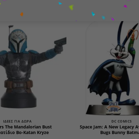
Add to
wishlist
ΙΔΈΕΣ ΓΙΑ ΔΏΡΑ
DC COMICS
rs The Mandalorian Bust
Space Jam: A New Legacy 
ατίδιο Bo-Katan Kryze
Bugs Bunny Batm