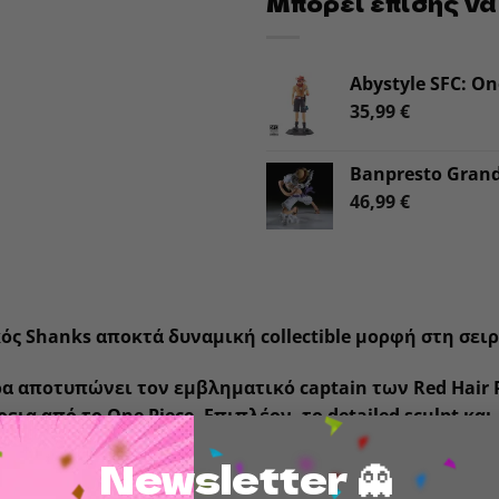
Μπορεί επίσης να
Abystyle SFC: On
35,99
€
Banpresto Grand
46,99
€
ός Shanks αποκτά δυναμική collectible μορφή στη σει
α αποτυπώνει τον εμβληματικό captain των Red Hair P
ρεια από το
One Piece
. Επιπλέον, το detailed sculpt κα
 και τη δύναμη του Shanks. Έτσι, γίνεται ιδανικό κομμ
Newsletter 👻
17 cm, η φιγούρα ταιριάζει άψογα σε display shelves κα