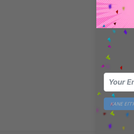
Collecti
Χαρακτη
Ύψος:
Σειρά:
Υλικό:
Εμπνε
Detail
Ιδανικ
Για fans
ΚΑΝΕ ΕΓ
συλλογή 