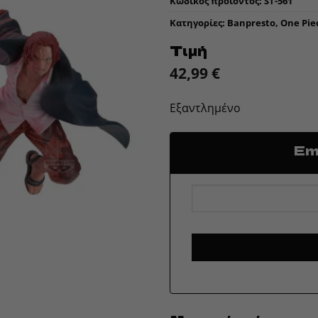
Κωδικός προϊόντος:
ST-561
Κατηγορίες:
Banpresto
,
One Pie
Τιμή
42,99
€
Εξαντλημένο
Ema