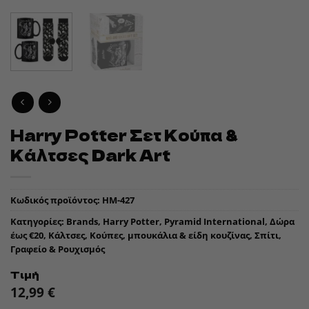
Harry Potter Σετ Κούπα &
Κάλτσες Dark Art
Κωδικός προϊόντος:
HM-427
Κατηγορίες:
Brands
,
Harry Potter
,
Pyramid International
,
Δώρα
έως €20
,
Κάλτσες
,
Κούπες, μπουκάλια & είδη κουζίνας
,
Σπίτι,
Γραφείο & Ρουχισμός
Τιμή
12,99
€