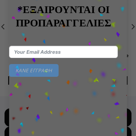
wishlist
wishlist
*ΕΞΑΙΡΟΥΝΤΑΙ ΟΙ
ΕΞΑΝΤΛΗΜΈΝΟ
ΠΡΟΠΑΡΑΓΓΕΛΙΕΣ
ΙΔΈΕΣ ΓΙΑ ΔΏΡΑ
MARVEL
Πορτοφόλι McDonalds
Κούπα X-Men- Wolverine
Fry Guys
ΚΑΝΕ ΕΓΓΡΑΦΗ
38,99
€
8,99
€
ΠΡΟΣΘΉΚΗ ΣΤΟ ΚΑΛΆΘΙ
ΔΙΑΒΆΣΤΕ ΠΕΡΙΣΣΌΤΕΡΑ
SHOP BY BRANDS