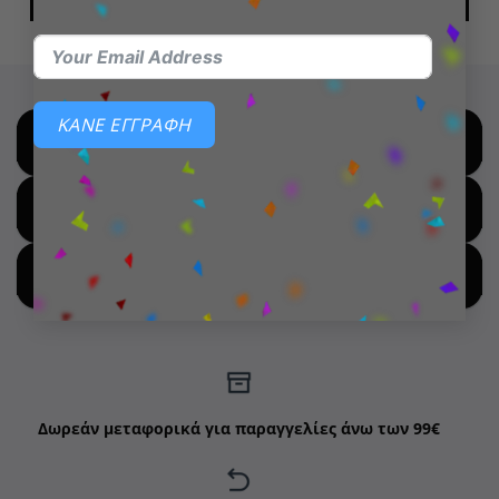
ΠΡΟΣΘΉΚΗ ΣΤΟ ΚΑΛΆΘΙ
ΠΡΟΣΘΉΚΗ ΣΤΟ ΚΑΛΆΘΙ
ΚΑΝΕ ΕΓΓΡΑΦΗ
SHOP BY BRANDS
SHOP FOR HOT DEALS
SHOP BY NEW ARRIVALS
Δωρεάν μεταφορικά για παραγγελίες άνω των 99€