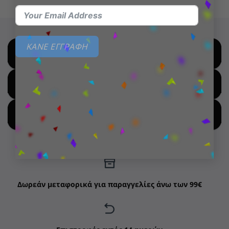
ΚΑΝΕ ΕΓΓΡΑΦΗ
SHOP BY BRANDS
SHOP FOR HOT DEALS
SHOP BY NEW ARRIVALS
Δωρεάν μεταφορικά για παραγγελίες άνω των 99€