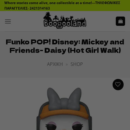
Μετάβαση
Where stories come alive, one collectible at a time!---ΤΗΛΕΦΩΝΙΚΕΣ
ΠΑΡΑΓΓΕΛΙΕΣ- 2421314163
στο
περιεχόμενο
Funko POP! Disney: Mickey and
Friends- Daisy (Hot Girl Walk)
ΑΡΧΙΚΉ
»
SHOP
ADD TO
WISHLIST