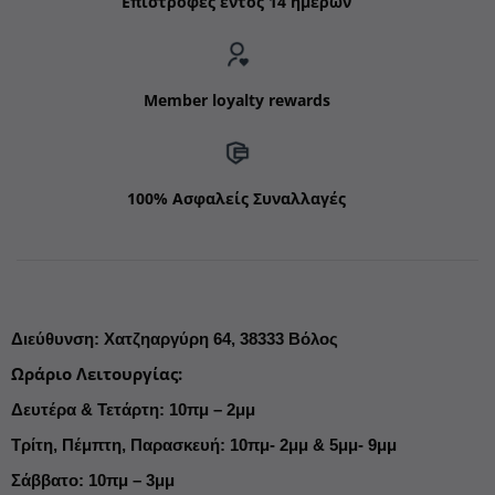
Επιστροφές εντός 14 ημερών
Member loyalty rewards
100% Ασφαλείς Συναλλαγές
Διεύθυνση
:
Χατζηαργύρη 64,
38333 Βόλος
Ωράριο Λειτουργίας
:
Δευτέρα & Τετάρτη: 10πμ – 2μμ
Τρίτη, Πέμπτη, Παρασκευή: 10πμ- 2μμ & 5μμ- 9μμ
Σάββατο: 10πμ – 3μμ