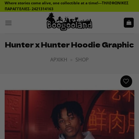
Μετάβαση
Where stories come alive, one collectible at a time!---ΤΗΛΕΦΩΝΙΚΕΣ
ΠΑΡΑΓΓΕΛΙΕΣ- 2421314163
στο
περιεχόμενο
Hunter x Hunter Hoodie Graphic
ΑΡΧΙΚΉ
»
SHOP
ADD TO
WISHLIST