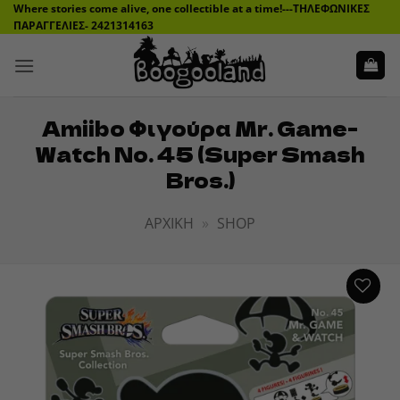
Μετάβαση
Where stories come alive, one collectible at a time!---ΤΗΛΕΦΩΝΙΚΕΣ
ΠΑΡΑΓΓΕΛΙΕΣ- 2421314163
στο
περιεχόμενο
Amiibo Φιγούρα Mr. Game-
Watch No. 45 (Super Smash
Bros.)
ΑΡΧΙΚΉ
»
SHOP
ADD TO
WISHLIST