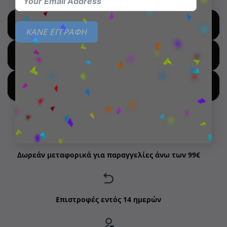
SHOP BY BRANDS
ΚΑΝΕ ΕΓΓΡΑΦΗ
SHOP FOR HOT DEALS
SHOP BY NEW ARRIVALS
Δωρεάν μεταφορικά για παραγγελίες άνω των 99€
Επιστροφές εντός 14 ημερών