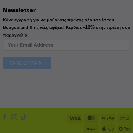
Newsletter
Κάνε εγγραφή για να μαθαίνεις πρώτος όλα τα νέα του
-10%
Boogooland & τις νέες αφίξεις!
Κέρδισε
στην πρώτη σου
παραγγελία!
ΚΑΝΕ ΕΓΓΡΑΦΗ
Visa
MasterCard
PayPal
Klarna
Apple
D