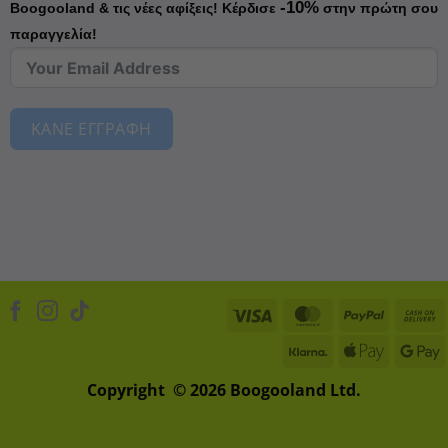
-10%
Boogooland & τις νέες αφίξεις!
Κέρδισε
στην πρώτη σου
παραγγελία!
ΚΑΝΕ ΕΓΓΡΑΦΗ
Visa
MasterCard
PayPal
Klarna
Apple
D
Pay
Copyright © 2026 Boogooland Ltd.