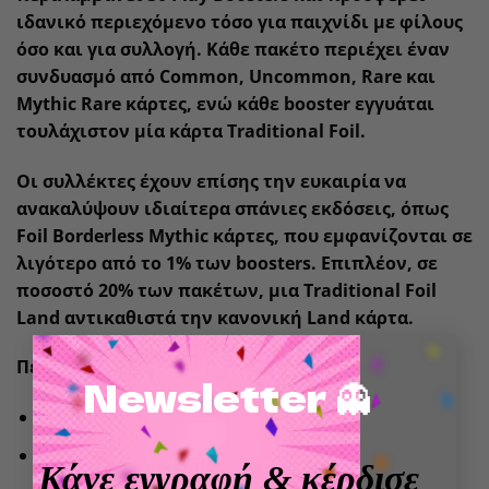
ιδανικό περιεχόμενο τόσο για παιχνίδι με φίλους
όσο και για συλλογή. Κάθε πακέτο περιέχει έναν
συνδυασμό από Common, Uncommon, Rare και
Mythic Rare κάρτες, ενώ κάθε booster εγγυάται
τουλάχιστον μία κάρτα Traditional Foil.
Οι συλλέκτες έχουν επίσης την ευκαιρία να
ανακαλύψουν ιδιαίτερα σπάνιες εκδόσεις, όπως
Foil Borderless Mythic
κάρτες, που εμφανίζονται σε
λιγότερο από το 1% των boosters. Επιπλέον, σε
ποσοστό 20% των πακέτων, μια Traditional Foil
Land αντικαθιστά την κανονική Land κάρτα.
×
Περιεχόμενα Display
Newsletter 👻
30 Play Boosters
Αγγλική έκδοση (English Version)
Κάνε εγγραφή
& κέρδισε