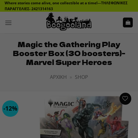
Μετάβαση
Where stories come alive, one collectible at a time!---ΤΗΛΕΦΩΝΙΚΕΣ
ΠΑΡΑΓΓΕΛΙΕΣ- 2421314163
στο
περιεχόμενο
Magic the Gathering Play
Booster Box (30 boosters)-
Marvel Super Heroes
ΑΡΧΙΚΉ
»
SHOP
-12%
ADD TO
WISHLIST