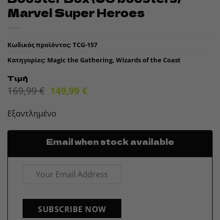
Marvel Super Heroes
Κωδικός προϊόντος:
TCG-157
Κατηγορίες:
Magic the Gathering
,
Wizards of the Coast
Τιμή
Original
Η
169,99
€
149,99
€
price
τρέχουσα
was:
τιμή
Εξαντλημένο
169,99 €.
είναι:
149,99 €.
Email when stock available
SUBSCRIBE NOW