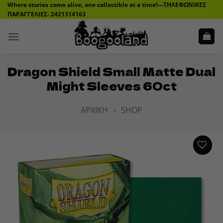
Μετάβαση
Where stories come alive, one collectible at a time!---ΤΗΛΕΦΩΝΙΚΕΣ
ΠΑΡΑΓΓΕΛΙΕΣ- 2421314163
στο
περιεχόμενο
Dragon Shield Small Matte Dual
Might Sleeves 60ct
ΑΡΧΙΚΉ
»
SHOP
ADD TO
WISHLIST