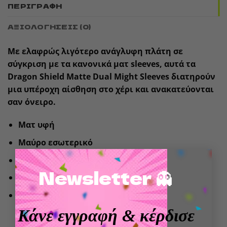
ΠΕΡΙΓΡΑΦΉ
ΑΞΙΟΛΟΓΉΣΕΙΣ (0)
Με ελαφρώς λιγότερο ανάγλυφη πλάτη σε
σύγκριση με τα κανονικά ματ sleeves, αυτά τα
Dragon Shield Matte Dual Might Sleeves διατηρούν
μια υπέροχη αίσθηση στο χέρι και ανακατεύονται
σαν όνειρο.
Ματ υφή
Μαύρο εσωτερικό
×
60 sleeves κανονικού μεγέθους
Newsletter 👻
Πλήρως αδιαφανές
Υπέροχα sleeves για TCG όπως Yu-Gi-Oh! και
Cardfight!! Vanguard
Κάνε εγγραφή
& κέρδισε