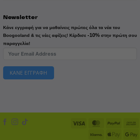
Newsletter
Κάνε εγγραφή για να μαθαίνεις πρώτος όλα τα νέα του
-10%
Boogooland & τις νέες αφίξεις!
Κέρδισε
στην πρώτη σου
παραγγελία!
ΚΑΝΕ ΕΓΓΡΑΦΗ
Visa
MasterCard
PayPal
Klarna
Apple
D