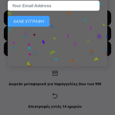
SHOP BY BRANDS
ΚΑΝΕ ΕΓΓΡΑΦΗ
SHOP FOR HOT DEALS
SHOP BY NEW ARRIVALS
Δωρεάν μεταφορικά για παραγγελίες άνω των 99€
Επιστροφές εντός 14 ημερών