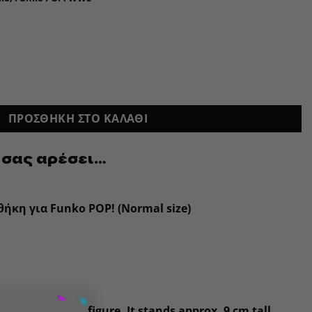
ΠΡΟΣΘΉΚΗ ΣΤΟ ΚΑΛΆΘΙ
 σας αρέσει…
ήκη για Funko POP! (Normal size)
×
his cool vinyl figure. It stands approx. 9 cm tall