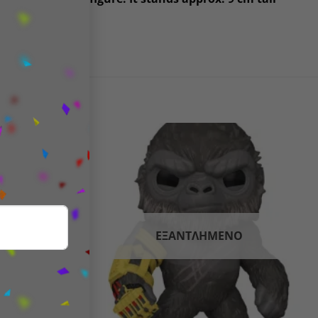
Add to
Add to
wishlist
wishlist
Ο
ΕΞΑΝΤΛΗΜΈΝΟ