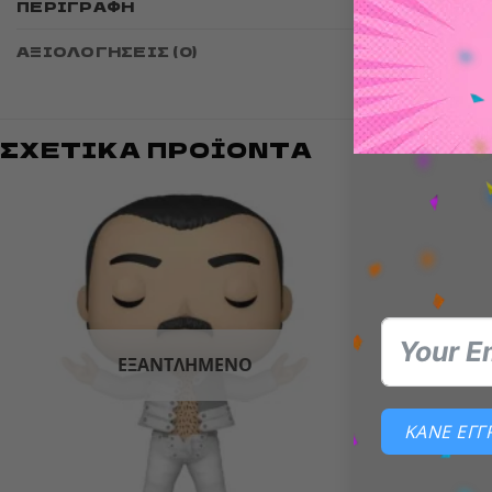
ΠΕΡΙΓΡΑΦΉ
and come
ΑΞΙΟΛΟΓΉΣΕΙΣ (0)
ΣΧΕΤΙΚΆ ΠΡΟΪΌΝΤΑ
Add to
wishlist
ΕΞΑΝΤΛΗΜΈΝΟ
ΚΑΝΕ ΕΓ