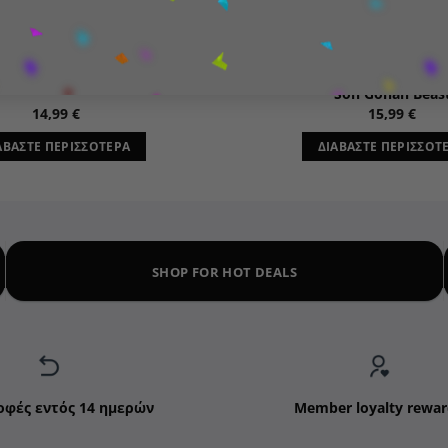
FUNKO
ANIME
Funko POP! Animation: Drago
 Football: Barcelona- Pedri
Son Gohan Beas
14,99
€
15,99
€
ΑΒΆΣΤΕ ΠΕΡΙΣΣΌΤΕΡΑ
ΔΙΑΒΆΣΤΕ ΠΕΡΙΣΣΌΤ
SHOP FOR HOT DEALS
οφές εντός 14 ημερών
Member loyalty rewar