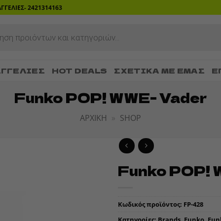
ΡΑΓΓΕΛΙΕΣ- 2421314163
ΓΓΕΛΊΕΣ
HOT DEALS
ΣΧΕΤΙΚΆ ΜΕ ΕΜΆΣ
Ε
Funko POP! WWE- Vader
ΑΡΧΙΚΉ
»
SHOP
Funko POP! 
ADD TO
WISHLIST
Κωδικός προϊόντος:
FP-428
Κατηγορίες:
Brands
,
Funko
,
Fun