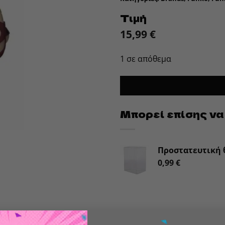
Τιμή
15,99
€
1 σε απόθεμα
Μπορεί επίσης να
Προστατευτική θ
0,99
€
! WWE- Vader- From Funko’s popular ‘POP!’ series comes t