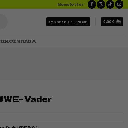
Newsletter
0,00
€
ΣΎΝΔΕΣΗ / ΕΓΓΡΑΦΉ
ΠΙΚΟΙΝΩΝΙΑ
WWE- Vader
ko
,
Funko POP! WWE