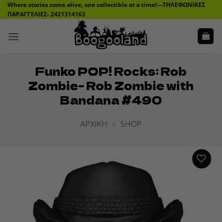
Μετάβαση
Where stories come alive, one collectible at a time!---ΤΗΛΕΦΩΝΙΚΕΣ
ΠΑΡΑΓΓΕΛΙΕΣ- 2421314163
στο
περιεχόμενο
Funko POP! Rocks: Rob
Zombie- Rob Zombie with
Bandana #490
ΑΡΧΙΚΉ
»
SHOP
ADD TO
WISHLIST