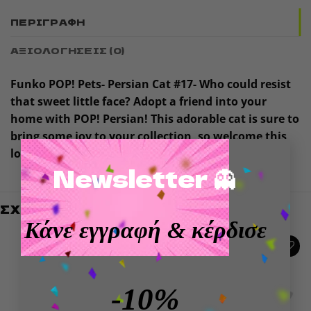
ΠΕΡΙΓΡΑΦΉ
ΑΞΙΟΛΟΓΉΣΕΙΣ (0)
Funko POP! Pets- Persian Cat #17- Who could resist
that sweet little face? Adopt a friend into your
home with POP! Persian! This adorable cat is sure to
bring some joy to your collection, so welcome this
×
loyal companion to your POP! Pets lineup.
Newsletter 👻
ΣΧΕΤΙΚΆ ΠΡΟΪΌΝΤΑ
Κάνε εγγραφή
& κέρδισε
Add to
Add to
wishlist
wishlist
-10%
ΕΞΑΝΤΛΗΜΈΝΟ
ΕΞΑΝΤΛΗΜΈΝΟ