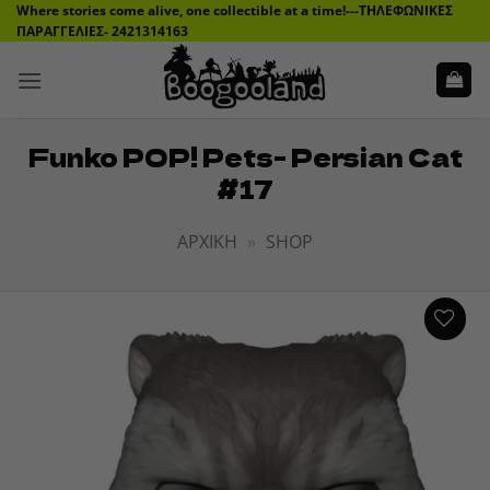
Μετάβαση
Where stories come alive, one collectible at a time!---ΤΗΛΕΦΩΝΙΚΕΣ
ΠΑΡΑΓΓΕΛΙΕΣ- 2421314163
στο
περιεχόμενο
Funko POP! Pets- Persian Cat
#17
ΑΡΧΙΚΉ
»
SHOP
ADD TO
WISHLIST