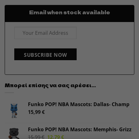
Email when stock available
SUBSCRIBE NOW
Μπορεί επίσης να σας αρέσει…
Funko POP! NBA Mascots: Dallas- Champ
15,99
€
Funko POP! NBA Mascots: Memphis- Grizz
Original
Η
15,99
€
12,79
€