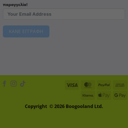
παραγγελία!
ΚΑΝΕ ΕΓΓΡΑΦΗ
Visa
MasterCard
PayPal
Klarna
Apple
D
Pay
Copyright © 2026 Boogooland Ltd.