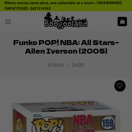
Μετάβαση
Where stories come alive, one collectible at a time!---ΤΗΛΕΦΩΝΙΚΕΣ
ΠΑΡΑΓΓΕΛΙΕΣ- 2421314163
στο
περιεχόμενο
Funko POP! NBA: All Stars–
Allen Iverson (2005)
ΑΡΧΙΚΉ
»
SHOP
ADD TO
WISHLIST