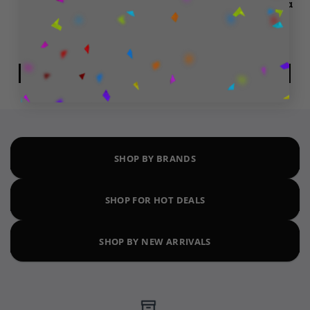
Star Wars The
Marvel Legends Φιγούρα
Mandalorian Bust
Δράσης Iron Man Mark
Αγαλματίδιο Bo-Katan
LXXXV (15 cm)
Kryze
129,99
€
32,99
€
ΠΡΟΣΘΉΚΗ ΣΤΟ ΚΑΛΆΘΙ
ΔΙΑΒΆΣΤΕ ΠΕΡΙΣΣΌΤΕΡΑ
SHOP BY BRANDS
SHOP FOR HOT DEALS
SHOP BY NEW ARRIVALS