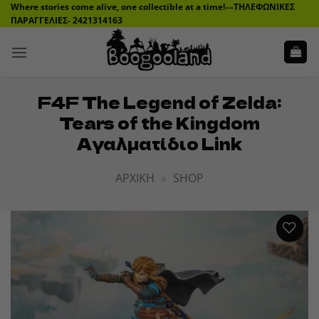
Μετάβαση
Where stories come alive, one collectible at a time!---ΤΗΛΕΦΩΝΙΚΕΣ
ΠΑΡΑΓΓΕΛΙΕΣ- 2421314163
στο
περιεχόμενο
F4F The Legend of Zelda:
Tears of the Kingdom
Αγαλματίδιο Link
ΑΡΧΙΚΉ
»
SHOP
ADD TO
WISHLIST