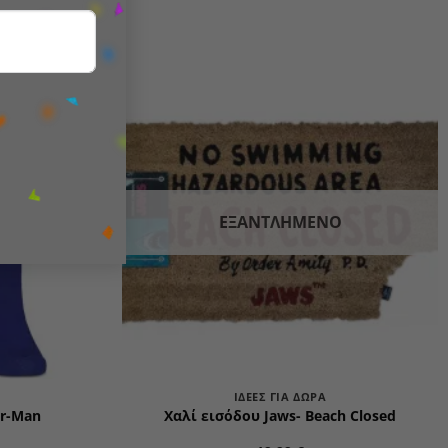
Add to
Add to
wishlist
wishlist
ΕΞΑΝΤΛΗΜΈΝΟ
ΙΔΈΕΣ ΓΙΑ ΔΏΡΑ
er-Man
Χαλί εισόδου Jaws- Beach Closed