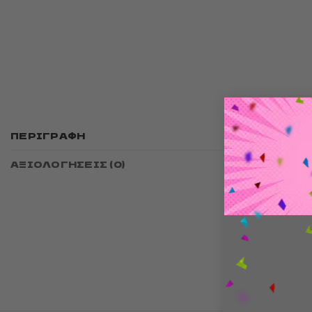
Το Stree
ΠΕΡΙΓΡΑΦΉ
μπροστά
ΑΞΙΟΛΟΓΉΣΕΙΣ (0)
Mέγεθο
υψηλή
Αντιο
Offici