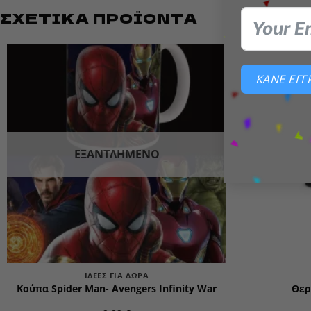
ΣΧΕΤΙΚΆ ΠΡΟΪΌΝΤΑ
ΚΑΝΕ ΕΓ
Add to
wishlist
ΕΞΑΝΤΛΗΜΈΝΟ
ΙΔΈΕΣ ΓΙΑ ΔΏΡΑ
Κούπα Spider Man- Avengers Infinity War
Θερ