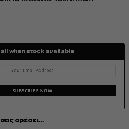
il when stock available
SUBSCRIBE NOW
 σας αρέσει…