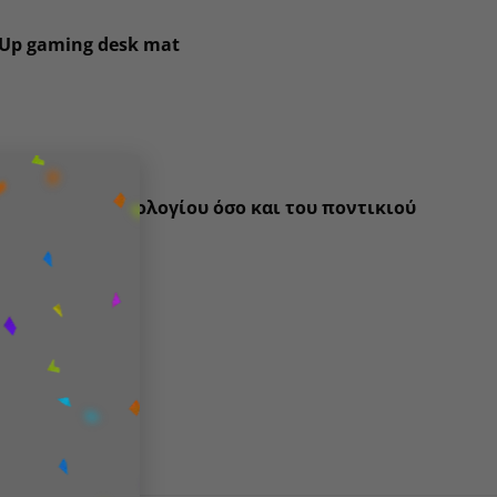
t Up gaming desk mat
×
τόσο του πληκτρολογίου όσο και του ποντικιού