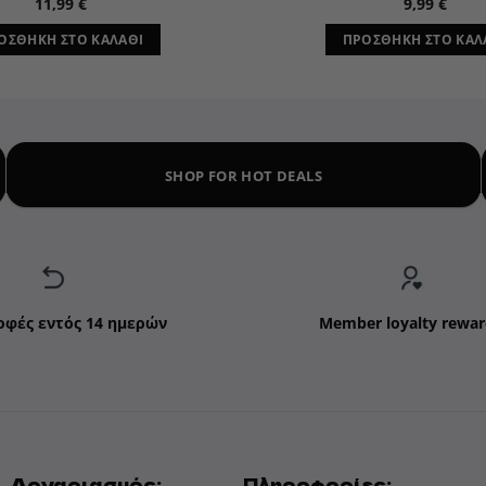
11,99
€
9,99
€
ΟΣΘΉΚΗ ΣΤΟ ΚΑΛΆΘΙ
ΠΡΟΣΘΉΚΗ ΣΤΟ ΚΑΛ
SHOP FOR HOT DEALS
οφές εντός 14 ημερών
Member loyalty rewar
Λογαριασμός:
Πληροφορίες: