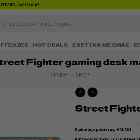
ΡΑΓΓΕΛΙΕΣ- 2421314163
ΓΓΕΛΊΕΣ
HOT DEALS
ΣΧΕΤΙΚΆ ΜΕ ΕΜΆΣ
Ε
treet Fighter gaming desk m
ΑΡΧΙΚΉ
»
SHOP
Street Fight
ADD TO
WISHLIST
Κωδικός προϊόντος:
HM-284
Κατηγορίες:
ERIK
,
Ultra Street F