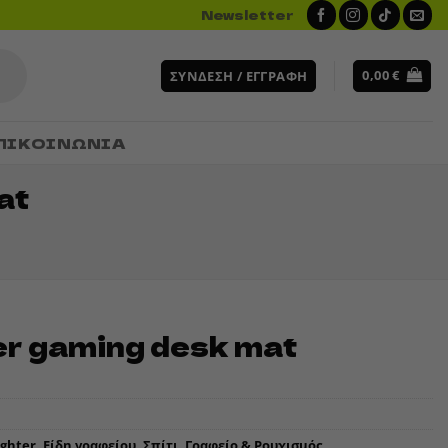
Newsletter
0,00
€
ΣΎΝΔΕΣΗ / ΕΓΓΡΑΦΉ
ΠΙΚΟΙΝΩΝΙΑ
at
er gaming desk mat
ighter
,
Είδη γραφείου
,
Σπίτι, Γραφείο & Ρουχισμός