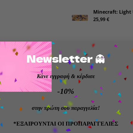
Minecraft: Ligh
25,99
€
Newsletter 👻
t Fighter gaming desk mat επιτρέπει την τοποθέτηση 
 στην οθόνη.
Κάνε εγγραφή
& κέρδισε
ς: 80×35 εκ.
ς πυκνότητας, αδιάβροχη υφασμάτινη επιφάνεια.
-10%
λισθητική βάση από καουτσούκ και ενισχυμένες άκρες.
ally licensed product
στην πρώτη σου παραγγελία!
*ΕΞΑΙΡΟΥΝΤΑΙ ΟΙ ΠΡΟΠΑΡΑΓΓΕΛΙΕΣ