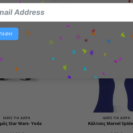
ΓΡΑΦΗ
Add to
wishlist
ΙΔΈΕΣ ΓΙΑ ΔΏΡΑ
ΙΔΈΕΣ ΓΙΑ ΔΏΡΑ
μός Star Wars- Yoda
Κάλτσες Marvel Spid