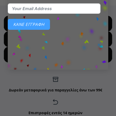
ΚΑΝΕ ΕΓΓΡΑΦΗ
SHOP BY BRANDS
SHOP FOR HOT DEALS
SHOP BY NEW ARRIVALS
Δωρεάν μεταφορικά για παραγγελίες άνω των 99€
Επιστροφές εντός 14 ημερών