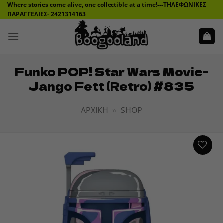
Μετάβαση
Where stories come alive, one collectible at a time!---ΤΗΛΕΦΩΝΙΚΕΣ
ΠΑΡΑΓΓΕΛΙΕΣ- 2421314163
στο
περιεχόμενο
Funko POP! Star Wars Movie-
Jango Fett (Retro) #835
ΑΡΧΙΚΉ
»
SHOP
ADD TO
WISHLIST