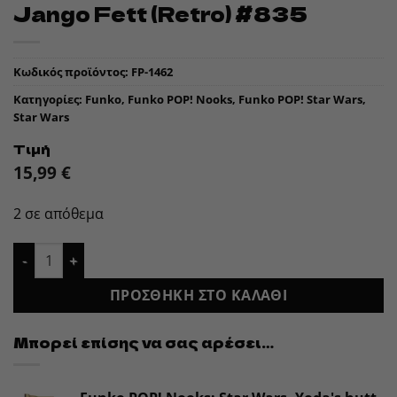
Jango Fett (Retro) #835
Κωδικός προϊόντος:
FP-1462
Κατηγορίες:
Funko
,
Funko POP! Nooks
,
Funko POP! Star Wars
,
Star Wars
Τιμή
15,99
€
2 σε απόθεμα
Funko POP! Star Wars Movie- Jango Fett (Retro) #835 ποσότη
ΠΡΟΣΘΉΚΗ ΣΤΟ ΚΑΛΆΘΙ
Μπορεί επίσης να σας αρέσει…