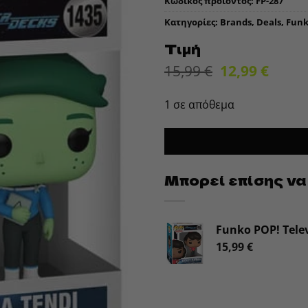
Κωδικός προϊόντος:
FP-287
Κατηγορίες:
Brands
,
Deals
,
Fun
Τιμή
Original
Η
15,99
€
12,99
€
price
τρέχ
was:
τιμή
1 σε απόθεμα
15,99 €.
είναι
12,99 
Μπορεί επίσης να
Funko POP! Telev
15,99
€