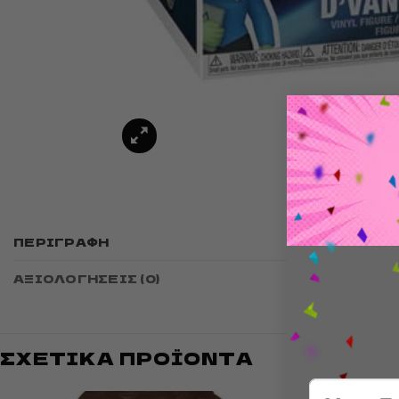
Funko POP
ΠΕΡΙΓΡΑΦΉ
Each fig
ΑΞΙΟΛΟΓΉΣΕΙΣ (0)
ΣΧΕΤΙΚΆ ΠΡΟΪΌΝΤΑ