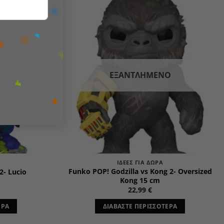
Add to
Add to
wishlist
wishlist
Ο
ΕΞΑΝΤΛΗΜΈΝΟ
ΙΔΈΕΣ ΓΙΑ ΔΏΡΑ
Funko POP! Godzilla vs Kong 2- Oversized
2- Lucio
Kong 15 cm
22,99
€
ΕΡΑ
ΔΙΑΒΆΣΤΕ ΠΕΡΙΣΣΌΤΕΡΑ