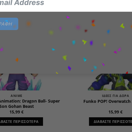
Add to
wishlist
ΓΡΑΦΗ
ΕΞΑΝΤΛΗΜΈΝΟ
ΕΞΑΝΤΛΗΜΈΝ
ANIME
ΙΔΈΕΣ ΓΙΑ ΔΏΡΑ
nimation: Dragon Ball- Super
Funko POP! Overwatch 
Son Gohan Beast
15,99
€
15,99
€
ΑΒΆΣΤΕ ΠΕΡΙΣΣΌΤΕΡΑ
ΔΙΑΒΆΣΤΕ ΠΕΡΙΣΣΌΤ