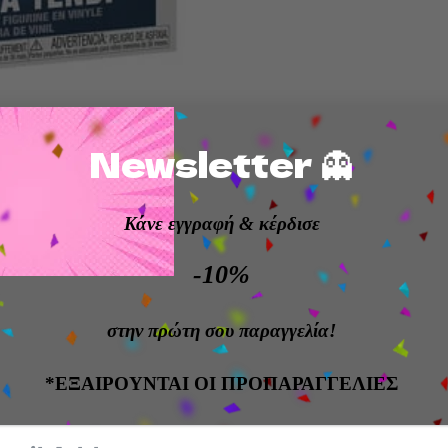
Newsletter 👻
Κάνε εγγραφή
& κέρδισε
! Television: Star Trek Lower Decks- D’Vana- From Funko’
-10%
ure stands approx. 9 cm tall and comes in a window box 
στην πρώτη σου παραγγελία!
*ΕΞΑΙΡΟΥΝΤΑΙ ΟΙ ΠΡΟΠΑΡΑΓΓΕΛΙΕΣ