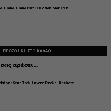
ko
,
Funko
,
Funko POP! Television
,
Star Trek
ουσα
:
€.
ΠΡΟΣΘΉΚΗ ΣΤΟ ΚΑΛΆΘΙ
 σας αρέσει…
ision: Star Trek Lower Decks- Beckett