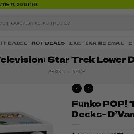
ΡΑΓΓΕΛΙΕΣ- 2421314163
ΓΓΕΛΊΕΣ
HOT DEALS
ΣΧΕΤΙΚΆ ΜΕ ΕΜΆΣ
Ε
elevision: Star Trek Lower 
ΑΡΧΙΚΉ
»
SHOP
Funko POP! T
ADD TO
Decks- D’Va
WISHLIST