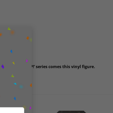
×
s popular ‘POP!’ series comes this vinyl figure.
packaging.