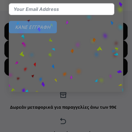
9,99 €.
ΚΑΝΕ ΕΓΓΡΑΦΗ
SHOP BY BRANDS
SHOP FOR HOT DEALS
SHOP BY NEW ARRIVALS
Δωρεάν μεταφορικά για παραγγελίες άνω των 99€