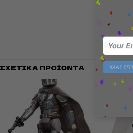
🔹
Υλι
🔹
Θεμ
🔹
Κατ
Φέρε στο
ΣΧΕΤΙΚΆ ΠΡΟΪΌΝΤΑ
ΚΑΝΕ ΕΓ
Add to
wishlist