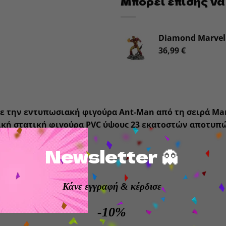
Μπορεί επίσης να
Diamond Marvel 
36,99
€
ε την εντυπωσιακή φιγούρα
Ant-Man
από τη σειρά
Mar
κή στατική φιγούρα PVC ύψους 23 εκατοστών αποτυπώ
Ant-Man
, ιδανική για τους φαν των Marvel και τους συλ
Newsletter 👻
ασμένη με ποιοτικά υλικά και εξαιρετική σχεδίαση, 
εκτικό κομμάτι, που θα αναβαθμίσει κάθε χώρο. Ιδανι
ους αγαπημένους σου ήρωες.
Κάνε εγγραφή
& κέρδισε
ς φιγούρας:
23 εκ.
-10%