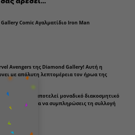
 σας αρέσει…
Gallery Comic Αγαλματίδιο Iron Man
vel Avengers
της
Diamond Gallery
! Αυτή η
νει με απόλυτη λεπτομέρεια τον ήρωα της
×
λέκτες.
η φιγούρα αυτή αποτελεί μοναδικό διακοσμητικό
κή για δώρο ή για να συμπληρώσεις τη συλλογή