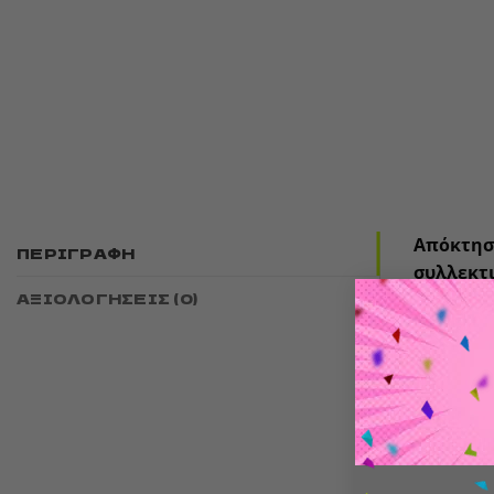
Απόκτησ
ΠΕΡΙΓΡΑΦΉ
συλλεκτι
ΑΞΙΟΛΟΓΉΣΕΙΣ (0)
ταινίας
Κατασκευ
και συλλ
σου με τ
🔹
Ύψο