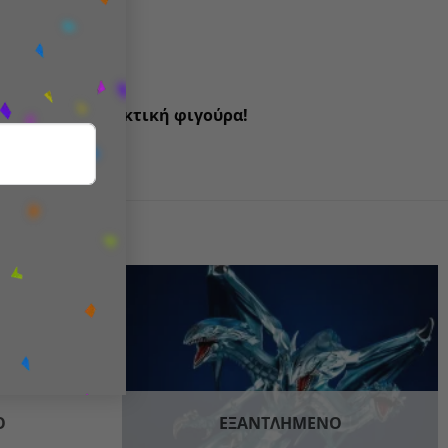
κπληκτική συλλεκτική φιγούρα!
Add to
Add to
wishlist
wishlist
Ο
ΕΞΑΝΤΛΗΜΈΝΟ