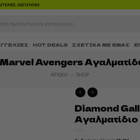
ΡΑΓΓΕΛΙΕΣ- 2421314163
ΓΓΕΛΊΕΣ
HOT DEALS
ΣΧΕΤΙΚΆ ΜΕ ΕΜΆΣ
Ε
: Marvel Avengers Αγαλματίδ
ΑΡΧΙΚΉ
»
SHOP
Diamond Gall
ADD TO
Αγαλματίδιο
WISHLIST