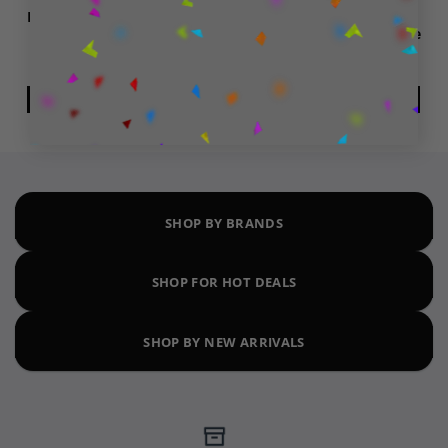
DC Comics Batman παζλ
Επιτραπέζιο παιχνίδι
180pcs
Marvel United: Enter the
Spider-Verse
12,99
€
34,99
€
ΠΡΟΣΘΉΚΗ ΣΤΟ ΚΑΛΆΘΙ
ΔΙΑΒΆΣΤΕ ΠΕΡΙΣΣΌΤΕΡΑ
SHOP BY BRANDS
SHOP FOR HOT DEALS
SHOP BY NEW ARRIVALS