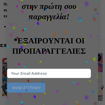
Πότερ για κορίτσια και αγόρια 8 ετών και άνω, το
στην πρώτη σου
συγκεκριμένο παιχνίδι αποτελεί μέρος μιας
παραγγελία!
εκτενούς συλλογής σετ LEGO Harry Potter.
Πλήθος κομματιών: 499
*ΕΞΑΙΡΟΥΝΤΑΙ ΟΙ
ΣΧΕΤΙΚΆ ΠΡΟΪΌΝΤΑ
ΠΡΟΠΑΡΑΓΓΕΛΙΕΣ
Add to
Add to
wishlist
wishlist
ΕΞΑΝΤΛΗΜΈΝΟ
ΚΑΝΕ ΕΓΓΡΑΦΗ
DC COMICS
MARVEL