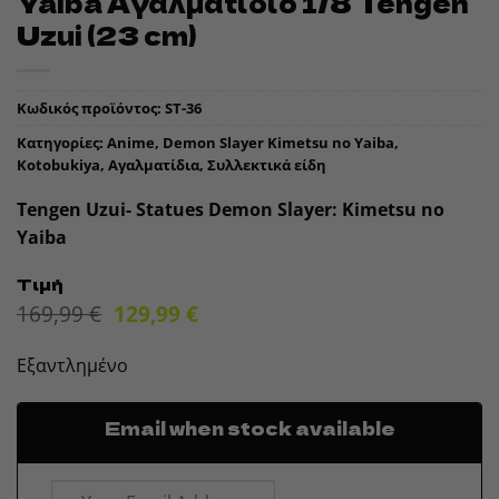
Yaiba Αγαλματίδιο 1/8 Tengen
Uzui (23 cm)
Κωδικός προϊόντος:
ST-36
Κατηγορίες:
Anime
,
Demon Slayer Kimetsu no Yaiba
,
Kotobukiya
,
Αγαλματίδια
,
Συλλεκτικά είδη
Tengen Uzui- Statues Demon Slayer: Kimetsu no
Yaiba
Τιμή
Original
Η
169,99
€
129,99
€
price
τρέχουσα
was:
τιμή
Εξαντλημένο
169,99 €.
είναι:
129,99 €.
Email when stock available