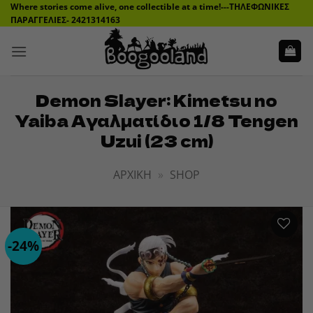
Μετάβαση
Where stories come alive, one collectible at a time!---ΤΗΛΕΦΩΝΙΚΕΣ
ΠΑΡΑΓΓΕΛΙΕΣ- 2421314163
στο
περιεχόμενο
Demon Slayer: Kimetsu no
Yaiba Αγαλματίδιο 1/8 Tengen
Uzui (23 cm)
ΑΡΧΙΚΉ
»
SHOP
-24%
ADD TO
WISHLIST