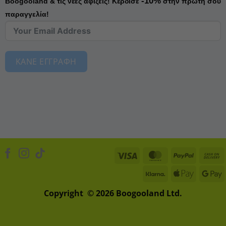
-10%
Boogooland & τις νέες αφίξεις!
Κέρδισε
στην πρώτη σου
παραγγελία!
ΚΑΝΕ ΕΓΓΡΑΦΗ
Visa
MasterCard
PayPal
Klarna
Apple
D
Pay
Copyright © 2026 Boogooland Ltd.