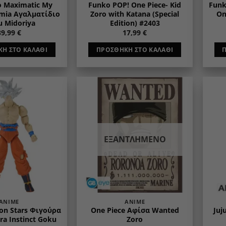
o Maximatic My
Funko POP! One Piece- Kid
Funk
mia Αγαλματίδιο
Zoro with Katana (Special
On
u Midoriya
Edition) #2403
39,99
€
17,99
€
Η ΣΤΟ ΚΑΛΆΘΙ
ΠΡΟΣΘΉΚΗ ΣΤΟ ΚΑΛΆΘΙ
Add to
Add to
wishlist
wishlist
ΕΞΑΝΤΛΗΜΈΝΟ
ANIME
ANIME
on Stars Φιγούρα
One Piece Αφίσα Wanted
Juj
ra Instinct Goku
Zoro