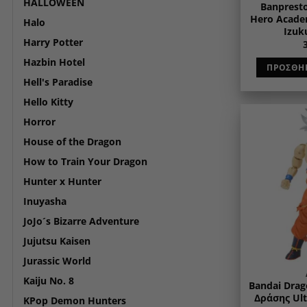
HALLOWEEN
Banprest
Hero Acade
Halo
Izuk
Harry Potter
Hazbin Hotel
ΠΡΟΣΘΉΚ
Hell's Paradise
Hello Kitty
Horror
House of the Dragon
How to Train Your Dragon
Hunter x Hunter
Inuyasha
JoJo´s Bizarre Adventure
Jujutsu Kaisen
Jurassic World
Kaiju No. 8
Bandai Drag
Δράσης Ult
KPop Demon Hunters