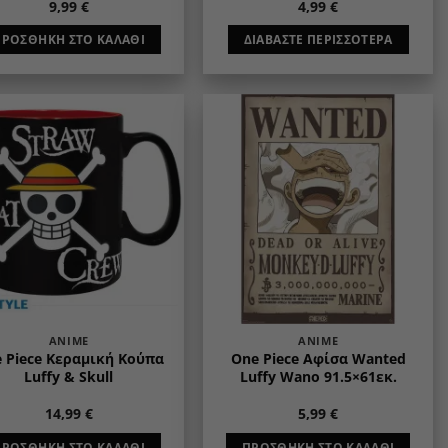
9,99
€
4,99
€
ΠΡΟΣΘΉΚΗ ΣΤΟ ΚΑΛΆΘΙ
ΔΙΑΒΆΣΤΕ ΠΕΡΙΣΣΌΤΕΡΑ
Add to
Add to
wishlist
wishlist
ANIME
ANIME
 Piece Κεραμική Κούπα
One Piece Αφίσα Wanted
Luffy & Skull
Luffy Wano 91.5×61εκ.
14,99
€
5,99
€
ΠΡΟΣΘΉΚΗ ΣΤΟ ΚΑΛΆΘΙ
ΠΡΟΣΘΉΚΗ ΣΤΟ ΚΑΛΆΘΙ