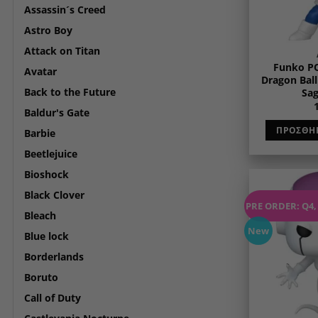
Assassin´s Creed
Astro Boy
Attack on Titan
Funko PO
Avatar
Dragon Ball
Back to the Future
Sag
Baldur's Gate
ΠΡΟΣΘΉΚ
Barbie
Beetlejuice
Bioshock
Black Clover
PRE ORDER: Q4,
Bleach
New
Blue lock
Borderlands
Boruto
Call of Duty