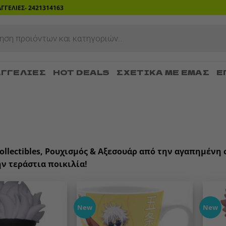
ΡΑΓΓΕΛΙΕΣ- 2421314163
ΓΓΕΛΊΕΣ
HOT DEALS
ΣΧΕΤΙΚΆ ΜΕ ΕΜΆΣ
Ε
ollectibles, Ρουχισμός & Αξεσουάρ από την αγαπημένη
ν τεράστια ποικιλία!
New
New
Add to
Add to
wishlist
wishlist