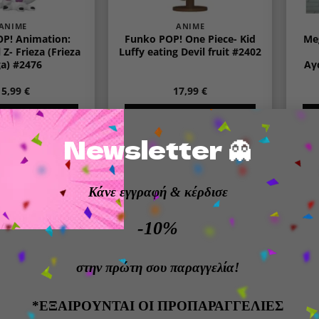
ANIME
ANIME
P! Animation:
Funko POP! One Piece- Kid
Me
 Z- Frieza (Frieza
Luffy eating Devil fruit #2402
a) #2476
Αγ
15,99
€
17,99
€
Η ΣΤΟ ΚΑΛΆΘΙ
ΠΡΟΣΘΉΚΗ ΣΤΟ ΚΑΛΆΘΙ
Newsletter 👻
Κάνε εγγραφή
& κέρδισε
Add to
Add to
wishlist
wishlist
-10%
στην πρώτη σου παραγγελία!
*ΕΞΑΙΡΟΥΝΤΑΙ ΟΙ ΠΡΟΠΑΡΑΓΓΕΛΙΕΣ