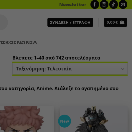
Newsletter
0,00
€
ΣΎΝΔΕΣΗ / ΕΓΓΡΑΦΉ
ΠΙΚΟΙΝΩΝΙΑ
Sorted
Βλέπετε 1–40 από 742 αποτελέσματα
by
latest
 σου κατηγορία, Anime. Διάλεξε το αγαπημένο σου
New
Add to
Add to
wishlist
wishlist