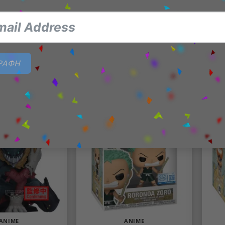
ANIME
ANIME
Solid And Souls:
Banpresto Battle Record
Ban
 Αγαλματίδιο
Collection: One Piece
Dra
igekuni
Αγαλματίδιο Monkey. D.
togenryusai
Garp
34,99
€
42,99
€
ΓΡΑΦΗ
Η ΣΤΟ ΚΑΛΆΘΙ
ΠΡΟΣΘΉΚΗ ΣΤΟ ΚΑΛΆΘΙ
PRE ORDER: Q3, 2026
PRE ORD
Add to
Add to
wishlist
wishlist
ANIME
ANIME