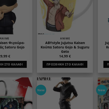
ANIME
ANIME
aisen Φιγούρα-
ABYstyle Jujutsu Kaisen
Ju
ς Satoru Gojo
Κούπα Satoru Gojo & Suguru
Κ
Geto
29,99
€
14,99
€
Η ΣΤΟ ΚΑΛΆΘΙ
ΠΡΟΣΘΉΚΗ ΣΤΟ ΚΑΛΆΘΙ
New
New
Add to
Add to
wishlist
wishlist