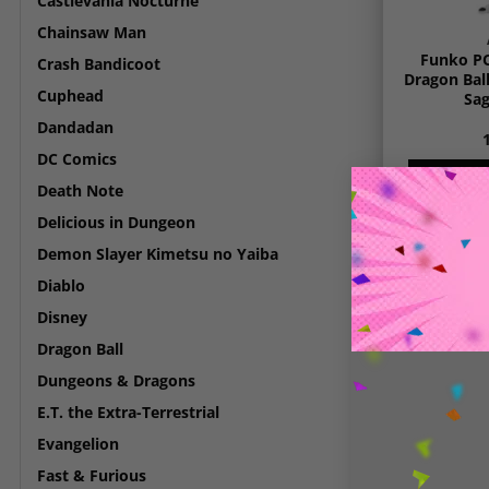
Castlevania Nocturne
Chainsaw Man
Funko PO
Crash Bandicoot
Dragon Ball
Cuphead
Sag
Dandadan
DC Comics
ΠΡΟΣΘΉΚ
Death Note
Delicious in Dungeon
Demon Slayer Kimetsu no Yaiba
Diablo
Disney
Dragon Ball
Dungeons & Dragons
E.T. the Extra-Terrestrial
Evangelion
Fast & Furious