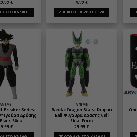
29,99
€
4,99
€
Η ΣΤΟ ΚΑΛΆΘΙ
ΔΙΑΒΆΣΤΕ ΠΕΡΙΣΣΌΤΕΡΑ
Add to
Add to
wishlist
wishlist
ANIME
ANIME
t Breaker Series:
Bandai Dragon Stars: Dragon
One
l Φιγούρα Δράσης
Ball Φιγούρα Δράσης Cell
Black 30εκ.
Final Form
19,99
€
29,99
€
Η ΣΤΟ ΚΑΛΆΘΙ
ΠΡΟΣΘΉΚΗ ΣΤΟ ΚΑΛΆΘΙ