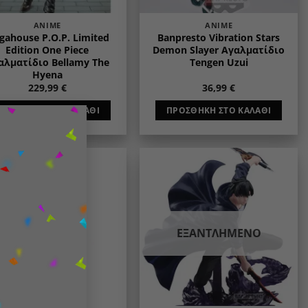
ANIME
ANIME
gahouse P.O.P. Limited
Banpresto Vibration Stars
Edition One Piece
Demon Slayer Αγαλματίδιο
αλματίδιο Bellamy The
Tengen Uzui
Hyena
229,99
€
36,99
€
×
ΠΡΟΣΘΉΚΗ ΣΤΟ ΚΑΛΆΘΙ
ΠΡΟΣΘΉΚΗ ΣΤΟ ΚΑΛΆΘΙ
Add to
Add to
wishlist
wishlist
ΕΞΑΝΤΛΗΜΈΝΟ