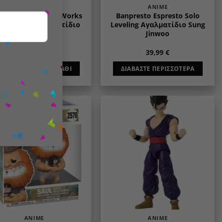
ANIME
ANIME
presto Solid Edge Works
Banpresto Espresto Solo
gon Ball Z Αγαλματίδιο
Leveling Αγαλματίδιο Sung
Broly
Jinwoo
39,99
€
39,99
€
ΠΡΟΣΘΉΚΗ ΣΤΟ ΚΑΛΆΘΙ
ΔΙΑΒΆΣΤΕ ΠΕΡΙΣΣΌΤΕΡΑ
ER: Q4, 2026
Add to
Add to
wishlist
wishlist
ANIME
ANIME