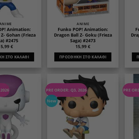
ANIME
ANIME
P! Animation:
Funko POP! Animation:
F
 Z- Gohan (Frieza
Dragon Ball Z- Goku (Frieza
Drag
a) #2475
Saga) #2473
15,99
€
15,99
€
Η ΣΤΟ ΚΑΛΆΘΙ
ΠΡΟΣΘΉΚΗ ΣΤΟ ΚΑΛΆΘΙ
 2026
PRE ORDER: Q3, 2026
PRE ORD
Add to
Add to
wishlist
wishlist
New