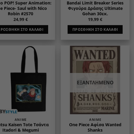
o POP! Super Animation:
Bandai Limit Breaker Series
e Piece- Saul with Nico
Φιγούρα Δράσης Ultimate
Robin #2570
Gohan 30εκ.
24,99
€
19,99
€
ΠΡΟΣΘΉΚΗ ΣΤΟ ΚΑΛΆΘΙ
ΠΡΟΣΘΉΚΗ ΣΤΟ ΚΑΛΆΘΙ
Add to
Add to
wishlist
wishlist
ΕΞΑΝΤΛΗΜΈΝΟ
ANIME
ANIME
utsu Kaisen Tote Τσάντα
One Piece Αφίσα Wanted
Itadori & Megumi
Shanks