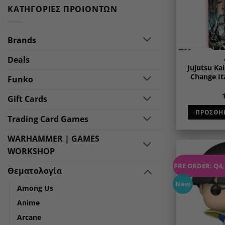
ΚΑΤΗΓΟΡΊΕΣ ΠΡΟΙΌΝΤΩΝ
Brands
Deals
Jujutsu Ka
Change It
Funko
Gift Cards
ΠΡΟΣΘΉΚ
Trading Card Games
WARHAMMER | GAMES
WORKSHOP
PRE ORDER: Q4,
Θεματολογία
New
Among Us
Anime
Arcane