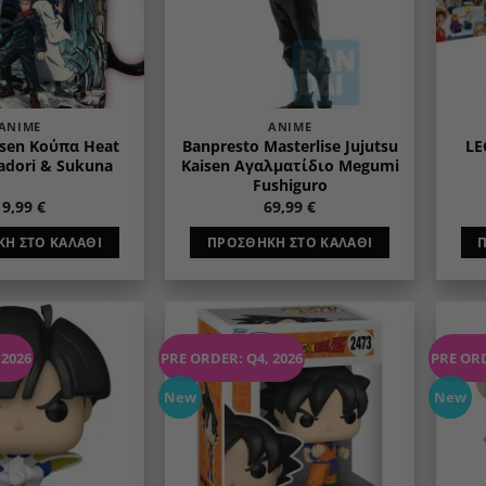
ANIME
ANIME
isen Κούπα Heat
Banpresto Masterlise Jujutsu
LE
adori & Sukuna
Kaisen Αγαλματίδιο Megumi
Fushiguro
19,99
€
69,99
€
Η ΣΤΟ ΚΑΛΆΘΙ
ΠΡΟΣΘΉΚΗ ΣΤΟ ΚΑΛΆΘΙ
 2026
PRE ORDER: Q4, 2026
PRE ORD
Add to
Add to
wishlist
wishlist
New
New