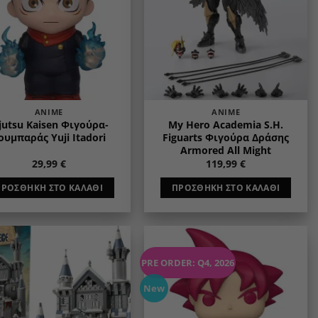
ANIME
ANIME
jutsu Kaisen Φιγούρα-
My Hero Academia S.H.
ουμπαράς Yuji Itadori
Figuarts Φιγούρα Δράσης
Armored All Might
29,99
€
119,99
€
ΠΡΟΣΘΉΚΗ ΣΤΟ ΚΑΛΆΘΙ
ΠΡΟΣΘΉΚΗ ΣΤΟ ΚΑΛΆΘΙ
PRE ORDER: Q4, 2026
Add to
Add to
wishlist
wishlist
New