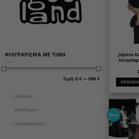
ΦΙΛΤΡΆΡΙΣΜΑ ΜΕ ΤΙΜΉ
Jujutsu K
Κουμπαρά
Ελάχιστη
Μέγιστη
Τιμή:
0 €
—
500 €
τιμή
τιμή
ΠΡΟΣΘΉΚ
Διαθέσιμο
Εξαντλημένο
New
Προπαραγγελία