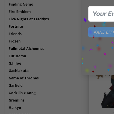
Finding Nemo
Banpresto 
Fire Emblem
Bleach
Sh
Five Nights at Freddy's
Yamamo
Fortnite
ΚΑΝΕ ΕΓ
Friends
ΠΡΟΣΘΉΚ
Frozen
Fullmetal Alchemist
Futurama
G.I. Joe
Gachiakuta
Game of Thrones
Garfield
Godzilla x Kong
Gremlins
Haikyu