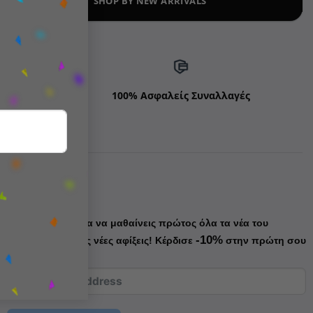
SHOP BY NEW ARRIVALS
ds
100% Ασφαλείς Συναλλαγές
Newsletter
Κάνε εγγραφή για να μαθαίνεις πρώτος όλα τα νέα του
-10%
Boogooland & τις νέες αφίξεις!
Κέρδισε
στην πρώτη σου
παραγγελία!