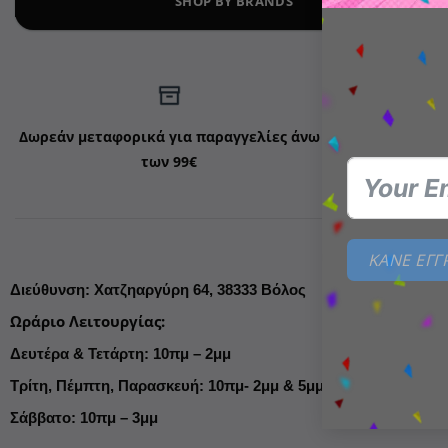
SHOP BY BRANDS
Δωρεάν μεταφορικά για παραγγελίες άνω
Επιστρ
των 99€
ΚΑΝΕ ΕΓ
Διεύθυνση
:
Χατζηαργύρη 64,
38333 Βόλος
Ωράριο Λειτουργίας
:
Δευτέρα & Τετάρτη: 10πμ – 2μμ
Τρίτη, Πέμπτη, Παρασκευή: 10πμ- 2μμ & 5μμ- 9μμ
Σάββατο: 10πμ – 3μμ